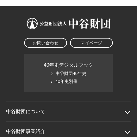
大学院生奨学金
国際学生交流プログラ
役員・評議員
公開情報
アクセス
ム
よくあるご質問
日本語
English
マイページ
年報一覧
中谷財団レポート
科学教育振興助成・
サイトマップ
中谷財団アーカイブ
次世代理系人材育成プ
お問い合わせ
マイページ
ログラム助成
40年史デジタルブック
中谷財団40年史
40年史別冊
中谷財団に
ついて
中谷財団について
中谷財団事業紹介