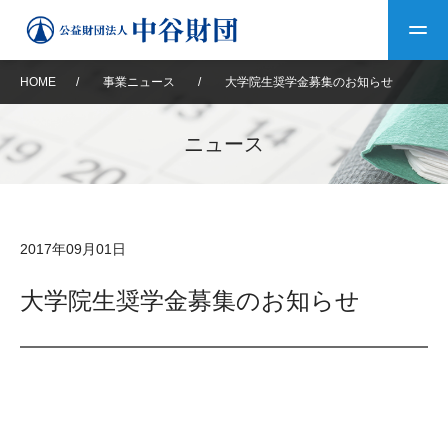
HOME
/
事業ニュース
/
大学院生奨学金募集のお知らせ
トップ
ニュース
中谷財団について
中谷財団について
理事長挨拶
中谷財団事業紹介
2017年09月01日
設立趣意書
中谷財団事業紹介
財団概要
中谷賞
中谷財団動画紹介
大学院生奨学金募集のお知らせ
40年史デジタルブック
沿革
神戸賞
長期大型研究助成
その他情報
中谷財団40年史
研究助成
その他情報
交流助成
個人情報保護に関する
お問い合わせ
40年史別冊
基本方針