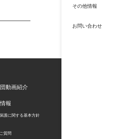
その他情報
40年
交流
中谷
お問い合わせ
大学
国際
役員
科学
公開
次世
団動画紹介
年報
情報
中谷
保護に関する
基本方針
ご質問