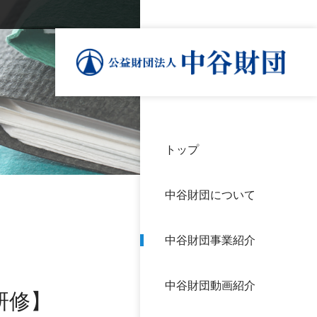
トップ
理事
中谷
個人
基本
中谷財団について
設立
神戸
アク
中谷財団事業紹介
財団
長期
よく
中谷財団動画紹介
沿革
研究
研修】
サイ