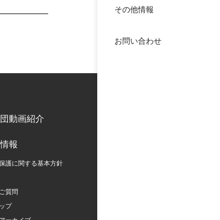
その他情報
40年
交流
中谷
お問い合わせ
大学
国際
役員
科学
公開
次世
団動画紹介
年報
情報
保護に関する
基本方針
中谷
ご質問
ップ