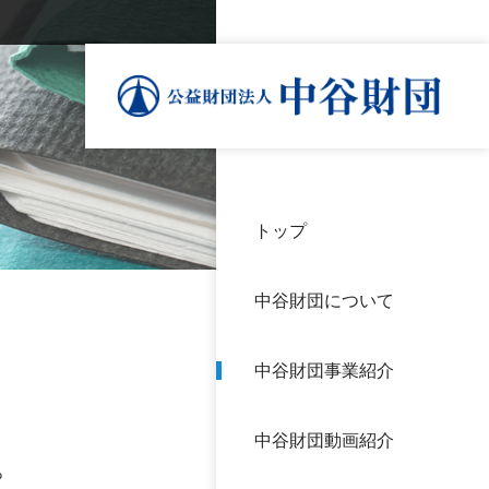
トップ
理事
中谷
個人
基本
中谷財団について
設立
神戸
アク
中谷財団事業紹介
財団
長期
よく
中谷財団動画紹介
沿革
研究
。
サイ