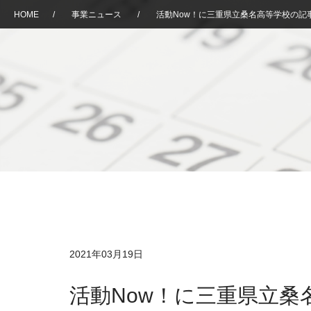
HOME
/
事業ニュース
/
活動Now！に三重県立桑名高等学校の記
2021年03月19日
活動Now！に三重県立