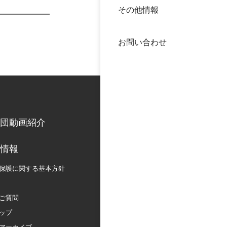
その他情報
40年
交流
中谷
お問い合わせ
大学
国際
役員
科学
公開
次世
団動画紹介
年報
情報
保護に関する
基本方針
中谷
ご質問
ップ