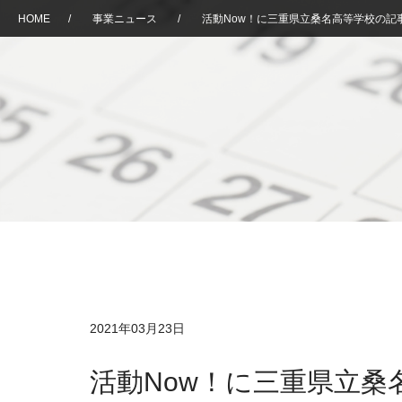
HOME
/
事業ニュース
/
活動Now！に三重県立桑名高等学校の記
2021年03月23日
活動Now！に三重県立