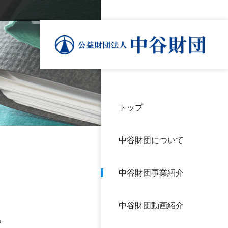
トップ
理事
中谷
個人
基本
中谷財団について
設立
神戸
アク
中谷財団事業紹介
財団
長期
よく
中谷財団動画紹介
沿革
研究
。
サイ