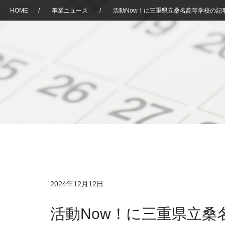
HOME
/
事業ニュース
/
活動Now！に三重県立桑名高等学校の記
2024年12月12日
活動Now！に三重県立