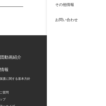
その他情報
40年
交流
中谷
お問い合わせ
大学
国際
役員
科学
公開
次世
団動画紹介
年報
情報
保護に関する
基本方針
中谷
ご質問
ップ