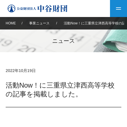
HOME
/
事業ニュース
/
活動Now！に三重県立津西高等学校の記
トップ
ニュース
中谷財団について
中谷財団について
理事長挨拶
中谷財団事業紹介
2022年10月19日
設立趣意書
中谷財団事業紹介
財団概要
中谷賞
中谷財団動画紹介
活動Now！に三重県立津西高等学校
の記事を掲載しました。
40年史デジタルブック
沿革
神戸賞
長期大型研究助成
その他情報
中谷財団40年史
研究助成
その他情報
交流助成
個人情報保護に関する
お問い合わせ
40年史別冊
基本方針