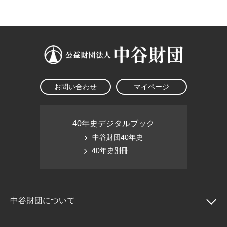
大学院生奨学金
国際学生交流プログラ
役員・評議員
公開情報
アクセス
ム
よくあるご質問
日本語
English
マイページ
年報一覧
中谷財団レポート
科学教育振興助成・
サイトマップ
中谷財団アーカイブ
次世代理系人材育成プ
ログラム助成
お問い合わせ
マイページ
40年史デジタルブック
中谷財団40年史
40年史別冊
中谷財団に
ついて