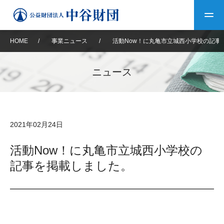
HOME
/
事業ニュース
/
活動Now！に丸亀市立城西小学校の記事
トップ
ニュース
中谷財団について
中谷財団について
理事長挨拶
中谷財団事業紹介
2021年02月24日
設立趣意書
中谷財団事業紹介
財団概要
中谷賞
中谷財団動画紹介
活動Now！に丸亀市立城西小学校の
記事を掲載しました。
40年史デジタルブック
沿革
神戸賞
長期大型研究助成
その他情報
中谷財団40年史
研究助成
その他情報
交流助成
個人情報保護に関する
お問い合わせ
40年史別冊
基本方針