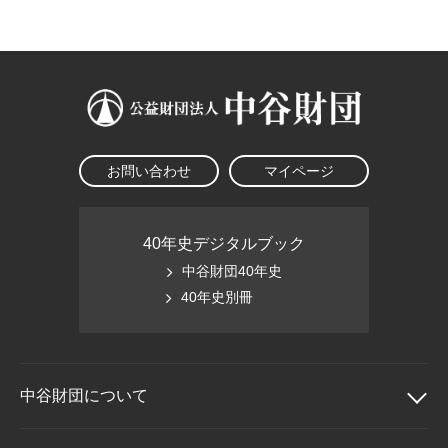
大学院生奨学金
国際学生交流プログラ
役員・評議員
公開情報
アクセス
ム
よくあるご質問
日本語
English
マイページ
年報一覧
中谷財団レポート
科学教育振興助成・
サイトマップ
中谷財団アーカイブ
次世代理系人材育成プ
ログラム助成
お問い合わせ
マイページ
40年史デジタルブック
中谷財団40年史
40年史別冊
中谷財団に
ついて