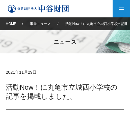
HOME
/
事業ニュース
/
活動Now！に丸亀市立城西小学校の記事
トップ
ニュース
中谷財団について
中谷財団について
理事長挨拶
中谷財団事業紹介
2021年11月29日
設立趣意書
中谷財団事業紹介
財団概要
中谷賞
中谷財団動画紹介
活動Now！に丸亀市立城西小学校の
記事を掲載しました。
40年史デジタルブック
沿革
神戸賞
長期大型研究助成
その他情報
中谷財団40年史
研究助成
その他情報
交流助成
個人情報保護に関する
お問い合わせ
40年史別冊
基本方針