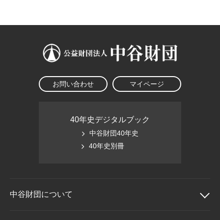
大学院生奨学金
国際学生交流プログラ
役員・評議員
公開情報
アクセス
ム
よくあるご質問
日本語
English
マイページ
年報一覧
中谷財団レポート
科学教育振興助成・
サイトマップ
中谷財団アーカイブ
次世代理系人材育成プ
ログラム助成
お問い合わせ
マイページ
40年史デジタルブック
中谷財団40年史
40年史別冊
中谷財団に
ついて