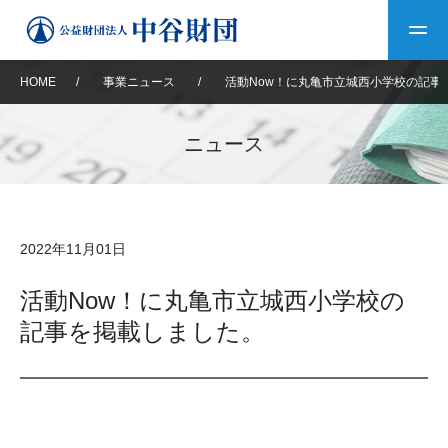
HOME
/
事業ニュース
/
活動Now！に丸亀市立城西小学校の記事
トップ
ニュース
中谷財団について
中谷財団について
理事長挨拶
中谷財団事業紹介
2022年11月01日
設立趣意書
中谷財団事業紹介
財団概要
中谷賞
中谷財団動画紹介
活動Now！に丸亀市立城西小学校の
記事を掲載しました。
40年史デジタルブック
沿革
神戸賞
長期大型研究助成
その他情報
中谷財団40年史
研究助成
その他情報
交流助成
個人情報保護に関する
お問い合わせ
40年史別冊
基本方針