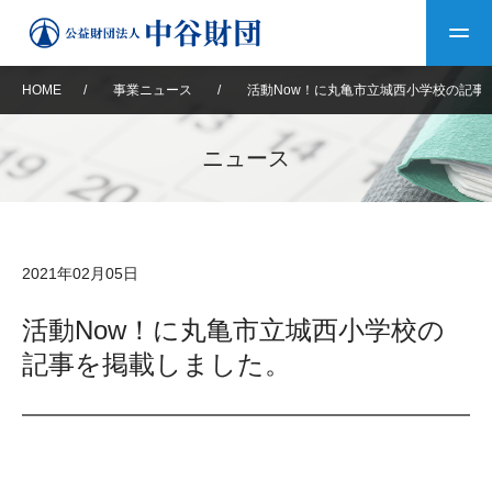
HOME
/
事業ニュース
/
活動Now！に丸亀市立城西小学校の記事
トップ
ニュース
中谷財団について
中谷財団について
理事長挨拶
中谷財団事業紹介
2021年02月05日
設立趣意書
中谷財団事業紹介
財団概要
中谷賞
中谷財団動画紹介
活動Now！に丸亀市立城西小学校の
記事を掲載しました。
40年史デジタルブック
沿革
神戸賞
長期大型研究助成
その他情報
中谷財団40年史
研究助成
その他情報
交流助成
個人情報保護に関する
お問い合わせ
40年史別冊
基本方針