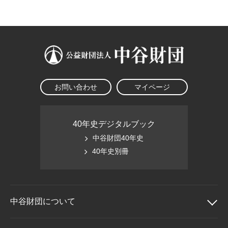
大学院生奨学金
国際学生交流プログラ
役員・評議員
公開情報
アクセス
ム
よくあるご質問
日本語
English
マイページ
年報一覧
中谷財団レポート
科学教育振興助成・
サイトマップ
中谷財団アーカイブ
次世代理系人材育成プ
ログラム助成
お問い合わせ
マイページ
40年史デジタルブック
中谷財団40年史
40年史別冊
中谷財団に
ついて