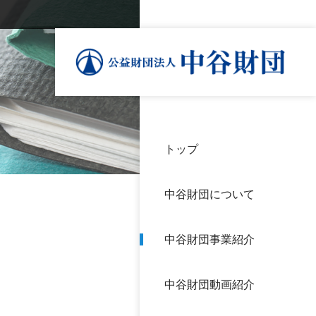
トップ
理事
中谷
個人
基本
中谷財団について
設立
神戸
アク
中谷財団事業紹介
財団
長期
よく
中谷財団動画紹介
沿革
研究
サイ