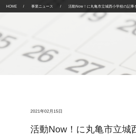
HOME
/
事業ニュース
/
活動Now！に丸亀市立城西小学校の記事
2021年02月15日
活動Now！に丸亀市立