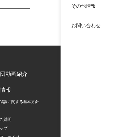
その他情報
40年
交流
中谷
お問い合わせ
大学
国際
役員
科学
公開
次世
団動画紹介
年報
情報
保護に関する
基本方針
中谷
ご質問
ップ