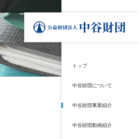
トップ
理事
中谷
個人
基本
中谷財団について
設立
神戸
アク
中谷財団事業紹介
財団
長期
よく
中谷財団動画紹介
沿革
研究
サイ