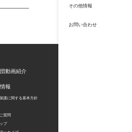
その他情報
40年
交流
中谷
お問い合わせ
大学
国際
役員
科学
公開
次世
団動画紹介
年報
情報
保護に関する
基本方針
中谷
ご質問
ップ