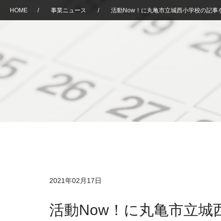
HOME
/
事業ニュース
/
活動Now！に丸亀市立城西小学校の記事
2021年02月17日
活動Now！に丸亀市立