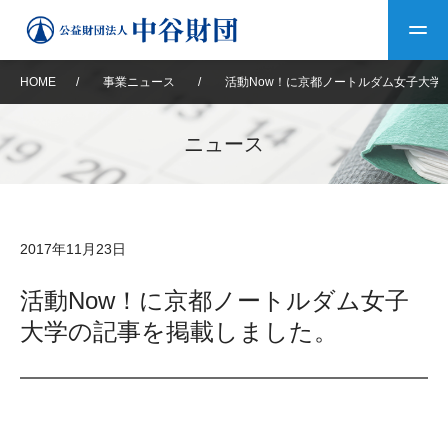
HOME
/
事業ニュース
/
活動Now！に京都ノートルダム女子大学
トップ
ニュース
中谷財団について
中谷財団について
理事長挨拶
中谷財団事業紹介
2017年11月23日
設立趣意書
中谷財団事業紹介
財団概要
中谷賞
中谷財団動画紹介
活動Now！に京都ノートルダム女子
大学の記事を掲載しました。
40年史デジタルブック
沿革
神戸賞
長期大型研究助成
その他情報
中谷財団40年史
研究助成
その他情報
交流助成
個人情報保護に関する
お問い合わせ
40年史別冊
基本方針