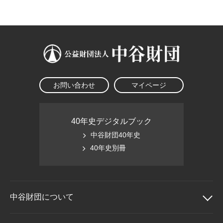
大学院生奨学金
国際学生交流プログラ
役員・評議員
公開情報
アクセス
ム
よくあるご質問
日本語
English
マイページ
年報一覧
中谷財団レポート
科学教育振興助成・
サイトマップ
中谷財団アーカイブ
次世代理系人材育成プ
ログラム助成
お問い合わせ
マイページ
40年史デジタルブック
中谷財団40年史
40年史別冊
中谷財団に
ついて