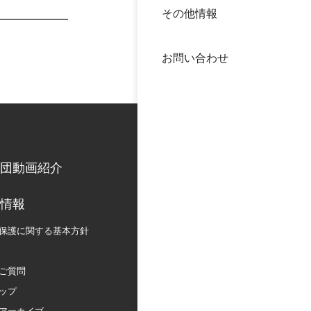
その他情報
40年
交流
中谷
お問い合わせ
大学
国際
役員
科学
公開
次世
団動画紹介
年報
情報
保護に関する
基本方針
中谷
ご質問
ップ