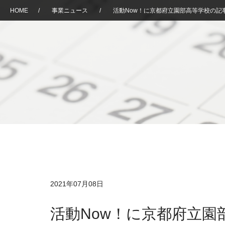
HOME
/
事業ニュース
/
活動Now！に京都府立園部高等学校の記
2021年07月08日
活動Now！に京都府立