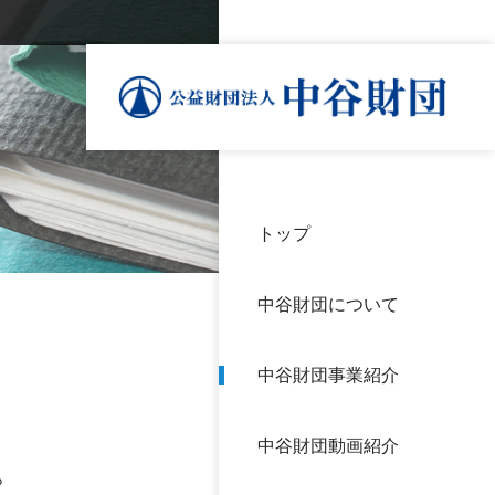
トップ
理事
中谷
個人
基本
中谷財団について
設立
神戸
アク
中谷財団事業紹介
財団
長期
よく
中谷財団動画紹介
沿革
研究
。
サイ