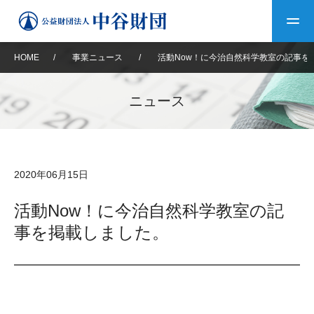
HOME
/
事業ニュース
/
活動Now！に今治自然科学教室の記事を
トップ
ニュース
中谷財団について
中谷財団について
理事長挨拶
中谷財団事業紹介
2020年06月15日
設立趣意書
中谷財団事業紹介
財団概要
中谷賞
中谷財団動画紹介
活動Now！に今治自然科学教室の記
事を掲載しました。
40年史デジタルブック
沿革
神戸賞
長期大型研究助成
その他情報
中谷財団40年史
研究助成
その他情報
交流助成
個人情報保護に関する
お問い合わせ
40年史別冊
基本方針