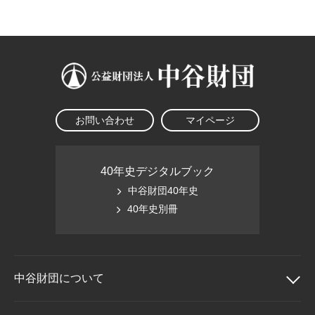
大学院生奨学金
国際学生交流プログラ
役員・評議員
公開情報
アクセス
ム
よくあるご質問
日本語
English
マイページ
年報一覧
中谷財団レポート
科学教育振興助成・
サイトマップ
中谷財団アーカイブ
次世代理系人材育成プ
ログラム助成
お問い合わせ
マイページ
40年史デジタルブック
中谷財団40年史
40年史別冊
中谷財団に
ついて