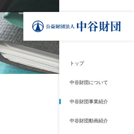
トップ
理事
中谷
個人
基本
中谷財団について
設立
神戸
アク
中谷財団事業紹介
財団
長期
よく
中谷財団動画紹介
沿革
研究
サイ