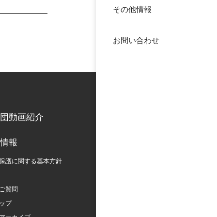
その他情報
40年
交流
中谷
お問い合わせ
大学
国際
役員
科学
公開
次世
団動画紹介
年報
情報
保護に関する
基本方針
中谷
ご質問
ップ