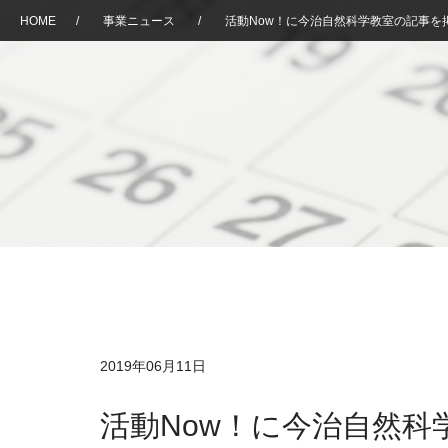
HOME
/
事業ニュース
/
活動Now！に今治自然科学教室の記事を
2019年06月11日
活動Now！に今治自然