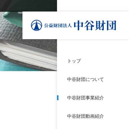
トップ
理事
中谷
個人
基本
中谷財団について
設立
神戸
アク
中谷財団事業紹介
財団
長期
よく
中谷財団動画紹介
沿革
研究
サイ