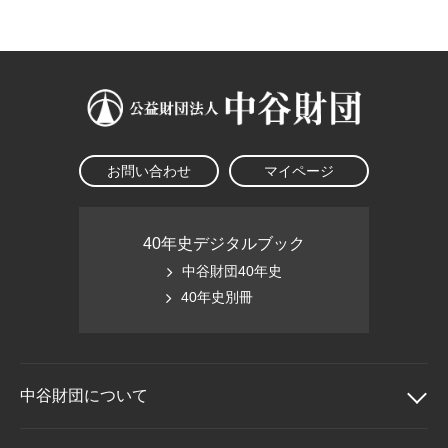
大学院生奨学金
国際学生交流プログラ
役員・評議員
公開情報
アクセス
ム
よくあるご質問
日本語
English
マイページ
年報一覧
中谷財団レポート
科学教育振興助成・
サイトマップ
中谷財団アーカイブ
次世代理系人材育成プ
ログラム助成
お問い合わせ
マイページ
40年史デジタルブック
中谷財団40年史
40年史別冊
中谷財団に
ついて