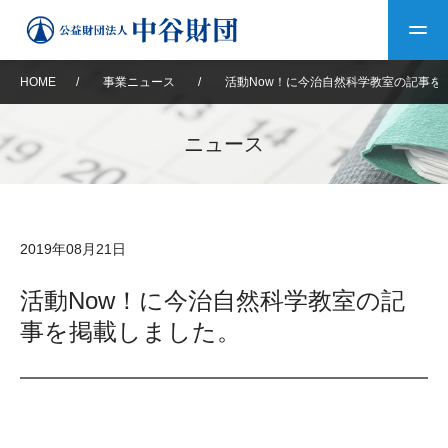
HOME
/
事業ニュース
/
活動Now！に今治自然科学教室の記事を
トップ
ニュース
中谷財団について
中谷財団について
理事長挨拶
中谷財団事業紹介
2019年08月21日
設立趣意書
中谷財団事業紹介
財団概要
中谷賞
中谷財団動画紹介
活動Now！に今治自然科学教室の記
事を掲載しました。
40年史デジタルブック
沿革
神戸賞
長期大型研究助成
その他情報
中谷財団40年史
研究助成
その他情報
交流助成
個人情報保護に関する
お問い合わせ
40年史別冊
基本方針