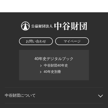
大学院生奨学金
国際学生交流プログラ
役員・評議員
公開情報
アクセス
ム
よくあるご質問
日本語
English
マイページ
年報一覧
中谷財団レポート
科学教育振興助成・
サイトマップ
中谷財団アーカイブ
次世代理系人材育成プ
ログラム助成
お問い合わせ
マイページ
40年史デジタルブック
中谷財団40年史
40年史別冊
中谷財団に
ついて