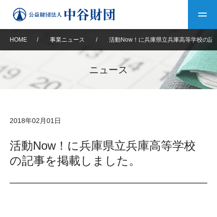
HOME
/
事業ニュース
/
活動Now！に兵庫県立兵庫高等学校の記
トップ
ニュース
中谷財団について
中谷財団について
理事長挨拶
中谷財団事業紹介
2018年02月01日
設立趣意書
中谷財団事業紹介
財団概要
中谷賞
中谷財団動画紹介
活動Now！に兵庫県立兵庫高等学校
の記事を掲載しました。
40年史デジタルブック
沿革
神戸賞
長期大型研究助成
その他情報
中谷財団40年史
研究助成
その他情報
交流助成
個人情報保護に関する
お問い合わせ
40年史別冊
基本方針