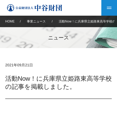
HOME
/
事業ニュース
/
活動Now！に兵庫県立姫路東高等学校の
トップ
ニュース
中谷財団について
中谷財団について
理事長挨拶
中谷財団事業紹介
2021年09月21日
設立趣意書
中谷財団事業紹介
財団概要
中谷賞
中谷財団動画紹介
活動Now！に兵庫県立姫路東高等学校
の記事を掲載しました。
40年史デジタルブック
沿革
神戸賞
長期大型研究助成
その他情報
中谷財団40年史
研究助成
その他情報
交流助成
個人情報保護に関する
お問い合わせ
40年史別冊
基本方針