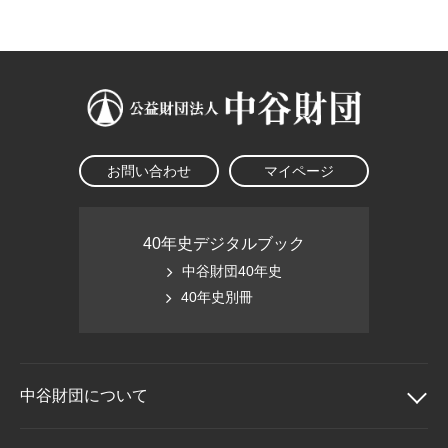
大学院生奨学金
国際学生交流プログラ
役員・評議員
公開情報
アクセス
ム
よくあるご質問
日本語
English
マイページ
年報一覧
中谷財団レポート
科学教育振興助成・
サイトマップ
中谷財団アーカイブ
次世代理系人材育成プ
ログラム助成
お問い合わせ
マイページ
40年史デジタルブック
中谷財団40年史
40年史別冊
中谷財団に
ついて