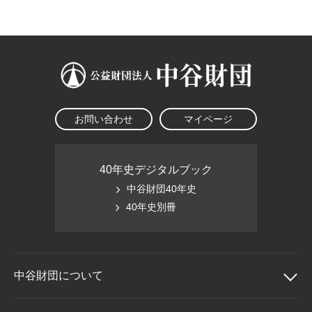
大学院生奨学金
国際学生交流プログラ
役員・評議員
公開情報
アクセス
ム
よくあるご質問
日本語
English
マイページ
年報一覧
中谷財団レポート
科学教育振興助成・
サイトマップ
中谷財団アーカイブ
次世代理系人材育成プ
ログラム助成
お問い合わせ
マイページ
40年史デジタルブック
中谷財団40年史
40年史別冊
中谷財団に
ついて