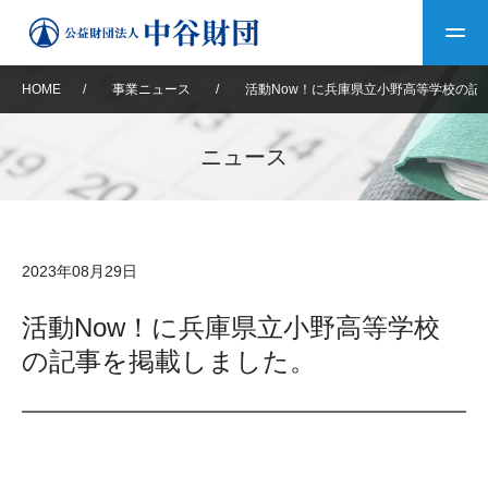
HOME
/
事業ニュース
/
活動Now！に兵庫県立小野高等学校の記
トップ
ニュース
中谷財団について
中谷財団について
理事長挨拶
中谷財団事業紹介
2023年08月29日
設立趣意書
中谷財団事業紹介
財団概要
中谷賞
中谷財団動画紹介
活動Now！に兵庫県立小野高等学校
の記事を掲載しました。
40年史デジタルブック
沿革
神戸賞
長期大型研究助成
その他情報
中谷財団40年史
研究助成
その他情報
交流助成
個人情報保護に関する
お問い合わせ
40年史別冊
基本方針