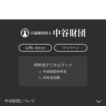
大学院生奨学金
国際学生交流プログラ
役員・評議員
公開情報
アクセス
ム
よくあるご質問
日本語
English
マイページ
年報一覧
中谷財団レポート
科学教育振興助成・
サイトマップ
中谷財団アーカイブ
次世代理系人材育成プ
ログラム助成
お問い合わせ
マイページ
40年史デジタルブック
中谷財団40年史
40年史別冊
中谷財団に
ついて