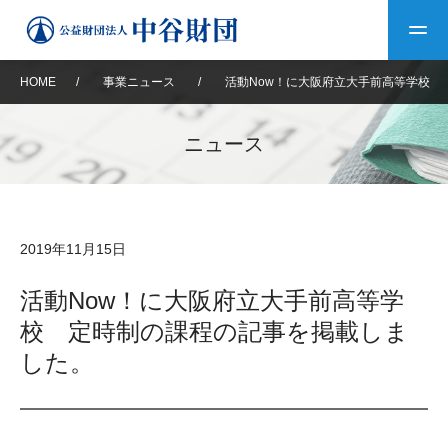
HOME
/
事業ニュース
/
活動Now！に大阪府立大手前高等学校 
トップ
ニュース
中谷財団について
中谷財団について
理事長挨拶
中谷財団事業紹介
2019年11月15日
設立趣意書
中谷財団事業紹介
財団概要
中谷賞
中谷財団動画紹介
活動Now！に大阪府立大手前高等学
校 定時制の課程の記事を掲載しま
40年史デジタルブック
沿革
神戸賞
長期大型研究助成
その他情報
した。
中谷財団40年史
研究助成
その他情報
交流助成
個人情報保護に関する
お問い合わせ
40年史別冊
基本方針