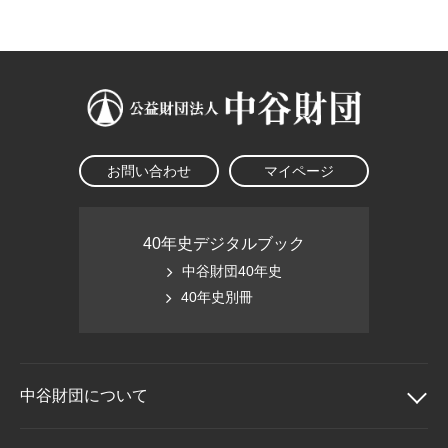
大学院生奨学金
国際学生交流プログラ
役員・評議員
公開情報
アクセス
ム
よくあるご質問
日本語
English
マイページ
年報一覧
中谷財団レポート
科学教育振興助成・
サイトマップ
中谷財団アーカイブ
次世代理系人材育成プ
ログラム助成
お問い合わせ
マイページ
40年史デジタルブック
中谷財団40年史
40年史別冊
中谷財団に
ついて