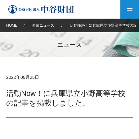
HOME
/
事業ニュース
/
活動Now！に兵庫県立小野高等学校の記
トップ
ニュース
中谷財団について
中谷財団について
理事長挨拶
中谷財団事業紹介
2022年05月25日
設立趣意書
中谷財団事業紹介
財団概要
中谷賞
中谷財団動画紹介
活動Now！に兵庫県立小野高等学校
の記事を掲載しました。
40年史デジタルブック
沿革
神戸賞
長期大型研究助成
その他情報
中谷財団40年史
研究助成
その他情報
交流助成
個人情報保護に関する
お問い合わせ
40年史別冊
基本方針