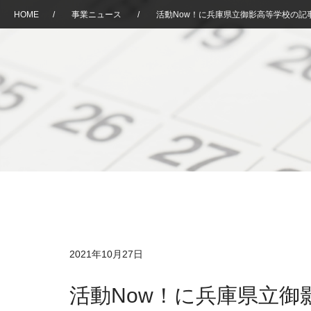
HOME
/
事業ニュース
/
活動Now！に兵庫県立御影高等学校の記
2021年10月27日
活動Now！に兵庫県立