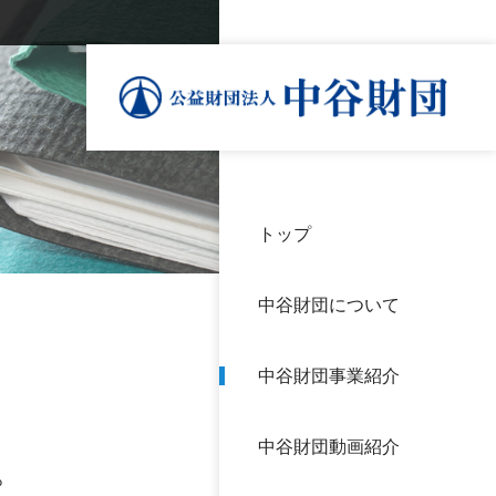
トップ
理事
中谷
個人
基本
中谷財団について
設立
神戸
アク
中谷財団事業紹介
財団
長期
よく
中谷財団動画紹介
沿革
研究
。
サイ