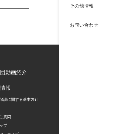
その他情報
40年
交流
中谷
お問い合わせ
大学
国際
役員
科学
公開
次世
団動画紹介
年報
情報
保護に関する
基本方針
中谷
ご質問
ップ