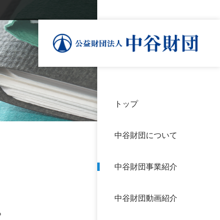
トップ
理事
中谷
個人
基本
中谷財団について
設立
神戸
アク
中谷財団事業紹介
財団
長期
よく
中谷財団動画紹介
沿革
研究
。
サイ