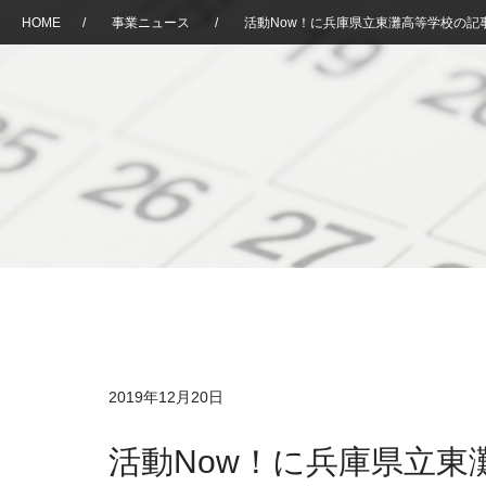
HOME
/
事業ニュース
/
活動Now！に兵庫県立東灘高等学校の記
2019年12月20日
活動Now！に兵庫県立