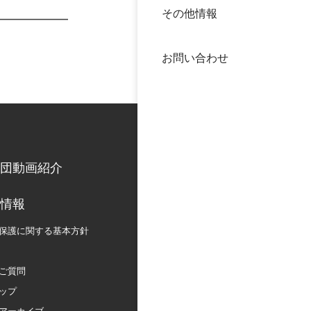
その他情報
40年
交流
中谷
お問い合わせ
大学
国際
役員
科学
公開
次世
団動画紹介
年報
情報
保護に関する
基本方針
中谷
ご質問
ップ