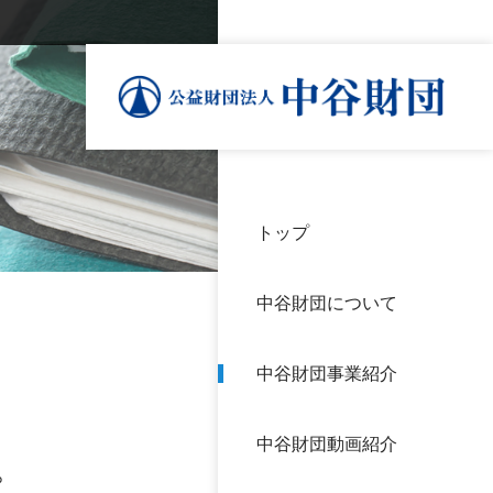
トップ
理事
中谷
個人
基本
中谷財団について
設立
神戸
アク
中谷財団事業紹介
財団
長期
よく
中谷財団動画紹介
沿革
研究
。
サイ