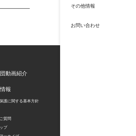
その他情報
40年
交流
中谷
お問い合わせ
大学
国際
役員
科学
公開
次世
団動画紹介
年報
情報
保護に関する
基本方針
中谷
ご質問
ップ