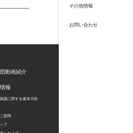
その他情報
40年
交流
中谷
お問い合わせ
大学
国際
役員
科学
公開
次世
団動画紹介
年報
情報
保護に関する
基本方針
中谷
ご質問
ップ