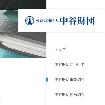
トップ
理事
中谷
個人
基本
中谷財団について
設立
神戸
アク
中谷財団事業紹介
財団
長期
よく
中谷財団動画紹介
沿革
研究
。
サイ