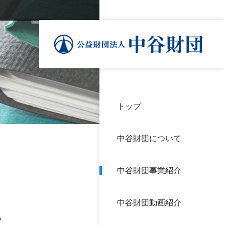
トップ
理事
中谷
個人
基本
中谷財団について
設立
神戸
アク
中谷財団事業紹介
財団
長期
よく
中谷財団動画紹介
沿革
研究
。
サイ