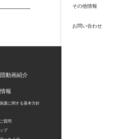
その他情報
40年
交流
中谷
お問い合わせ
大学
国際
役員
科学
公開
次世
団動画紹介
年報
情報
保護に関する
基本方針
中谷
ご質問
ップ