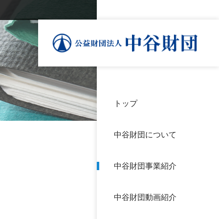
トップ
理事
中谷
個人
基本
中谷財団について
設立
神戸
アク
中谷財団事業紹介
財団
長期
よく
中谷財団動画紹介
沿革
研究
サイ