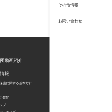
その他情報
40年
交流
中谷
お問い合わせ
大学
国際
役員
科学
公開
次世
団動画紹介
年報
情報
保護に関する
基本方針
中谷
ご質問
ップ