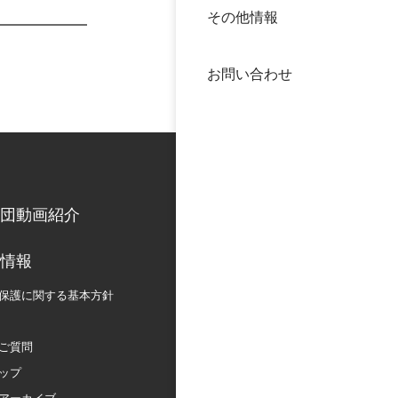
その他情報
40年
交流
中谷
お問い合わせ
大学
国際
役員
科学
公開
次世
団動画紹介
年報
情報
保護に関する
基本方針
中谷
ご質問
ップ