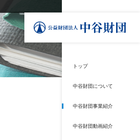
トップ
理事
中谷
個人
基本
中谷財団について
設立
神戸
アク
中谷財団事業紹介
財団
長期
よく
中谷財団動画紹介
沿革
研究
サイ