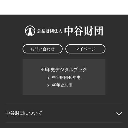
大学院生奨学金
国際学生交流プログラ
役員・評議員
公開情報
アクセス
ム
よくあるご質問
日本語
English
マイページ
年報一覧
中谷財団レポート
科学教育振興助成・
サイトマップ
中谷財団アーカイブ
次世代理系人材育成プ
ログラム助成
お問い合わせ
マイページ
40年史デジタルブック
中谷財団40年史
40年史別冊
中谷財団に
ついて