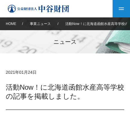
HOME
/
事業ニュース
/
活動Now！に北海道函館水産高等学校の
トップ
ニュース
中谷財団について
中谷財団について
理事長挨拶
中谷財団事業紹介
2021年01月24日
設立趣意書
中谷財団事業紹介
財団概要
中谷賞
中谷財団動画紹介
活動Now！に北海道函館水産高等学校
の記事を掲載しました。
40年史デジタルブック
沿革
神戸賞
長期大型研究助成
その他情報
中谷財団40年史
研究助成
その他情報
交流助成
個人情報保護に関する
お問い合わせ
40年史別冊
基本方針