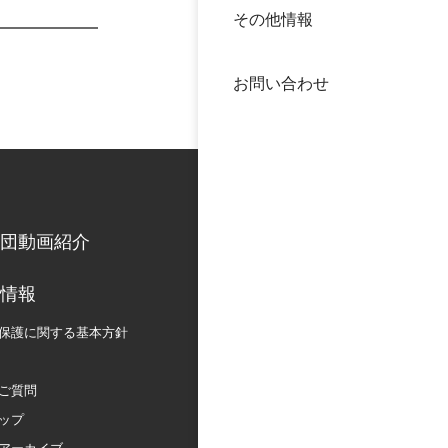
その他情報
40年
交流
中谷
お問い合わせ
大学
国際
役員
科学
公開
次世
団動画紹介
年報
情報
保護に関する
基本方針
中谷
ご質問
ップ