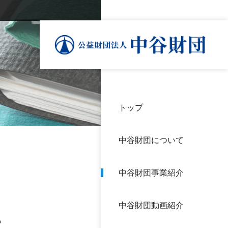
トップ
理事
中谷
個人
基本
中谷財団について
設立
神戸
アク
中谷財団事業紹介
財団
長期
よく
中谷財団動画紹介
沿革
研究
。
サイ