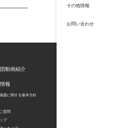
その他情報
40年
交流
中谷
お問い合わせ
大学
国際
役員
科学
公開
次世
団動画紹介
年報
情報
保護に関する
基本方針
中谷
ご質問
ップ