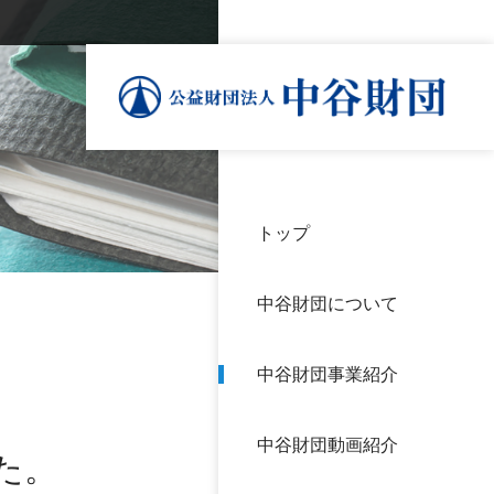
トップ
理事
中谷
個人
基本
中谷財団について
設立
神戸
アク
中谷財団事業紹介
財団
長期
よく
中谷財団動画紹介
沿革
研究
た。
サイ