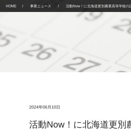
HOME
/
事業ニュース
/
活動Now！に北海道更別農業高等学校の
2024年06月10日
活動Now！に北海道更