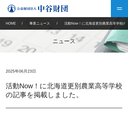
HOME
/
事業ニュース
/
活動Now！に北海道更別農業高等学校の
トップ
ニュース
中谷財団について
中谷財団について
理事長挨拶
中谷財団事業紹介
2025年06月23日
設立趣意書
中谷財団事業紹介
財団概要
中谷賞
中谷財団動画紹介
活動Now！に北海道更別農業高等学校
の記事を掲載しました。
40年史デジタルブック
沿革
神戸賞
長期大型研究助成
その他情報
中谷財団40年史
研究助成
その他情報
交流助成
個人情報保護に関する
お問い合わせ
40年史別冊
基本方針