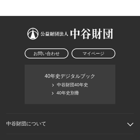
大学院生奨学金
国際学生交流プログラ
役員・評議員
公開情報
アクセス
ム
よくあるご質問
日本語
English
マイページ
年報一覧
中谷財団レポート
科学教育振興助成・
サイトマップ
中谷財団アーカイブ
次世代理系人材育成プ
ログラム助成
お問い合わせ
マイページ
40年史デジタルブック
中谷財団40年史
40年史別冊
中谷財団に
ついて