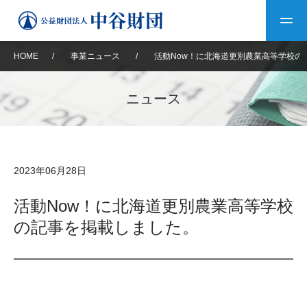
HOME
/
事業ニュース
/
活動Now！に北海道更別農業高等学校の
トップ
ニュース
中谷財団について
中谷財団について
理事長挨拶
中谷財団事業紹介
2023年06月28日
設立趣意書
中谷財団事業紹介
財団概要
中谷賞
中谷財団動画紹介
活動Now！に北海道更別農業高等学校
の記事を掲載しました。
40年史デジタルブック
沿革
神戸賞
長期大型研究助成
その他情報
中谷財団40年史
研究助成
その他情報
交流助成
個人情報保護に関する
お問い合わせ
40年史別冊
基本方針