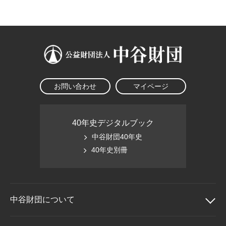
大学院生奨学金
国際学生交流プログラ
役員・評議員
公開情報
アクセス
ム
よくあるご質問
日本語
English
マイページ
年報一覧
中谷財団レポート
科学教育振興助成・
サイトマップ
中谷財団アーカイブ
次世代理系人材育成プ
ログラム助成
お問い合わせ
マイページ
40年史デジタルブック
中谷財団40年史
40年史別冊
中谷財団に
ついて