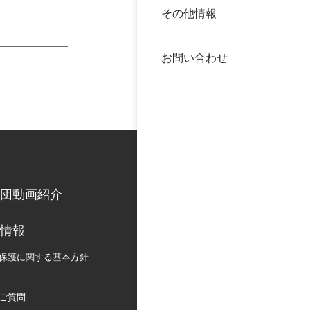
その他情報
40年
交流
中谷
お問い合わせ
大学
国際
役員
科学
公開
次世
団動画紹介
年報
情報
中谷
保護に関する
基本方針
ご質問