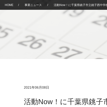
HOME
/
事業ニュース
/
活動Now！に千葉県銚子市立銚子西中学
2021年06月08日
活動Now！に千葉県銚