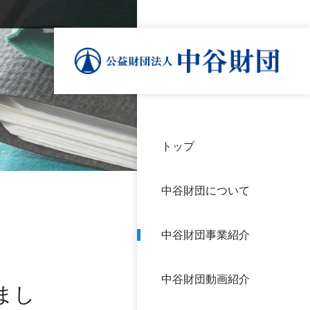
トップ
理事
中谷
個人
基本
中谷財団について
設立
神戸
アク
中谷財団事業紹介
財団
長期
よく
中谷財団動画紹介
沿革
研究
まし
サイ