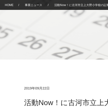
HOME
/
事業ニュース
/
活動Now！に古河市立上大野小学校の記
2019年09月22日
活動Now！に古河市立