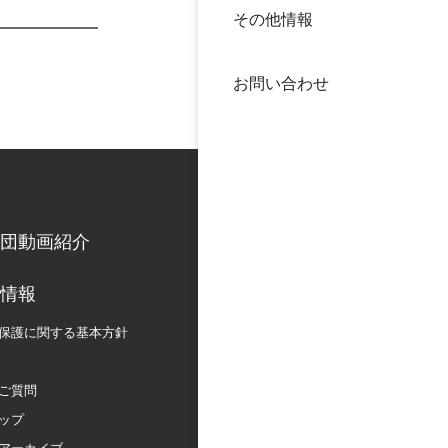
その他情報
40年
交流
中谷
お問い合わせ
大学
国際
役員
科学
公開
次世
団動画紹介
年報
情報
保護に関する
基本方針
中谷
ご質問
ップ