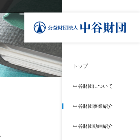
トップ
理事
中谷
個人
基本
中谷財団について
設立
神戸
アク
中谷財団事業紹介
財団
長期
よく
中谷財団動画紹介
沿革
研究
。
サイ