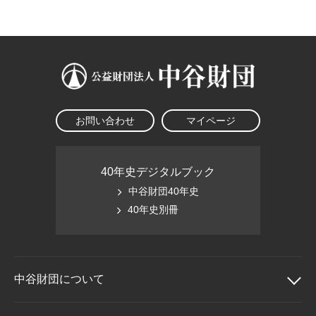
大学院生奨学金
国際学生交流プログラ
役員・評議員
公開情報
アクセス
ム
よくあるご質問
日本語
English
マイページ
年報一覧
中谷財団レポート
科学教育振興助成・
サイトマップ
中谷財団アーカイブ
次世代理系人材育成プ
ログラム助成
お問い合わせ
マイページ
40年史デジタルブック
中谷財団40年史
40年史別冊
中谷財団に
ついて