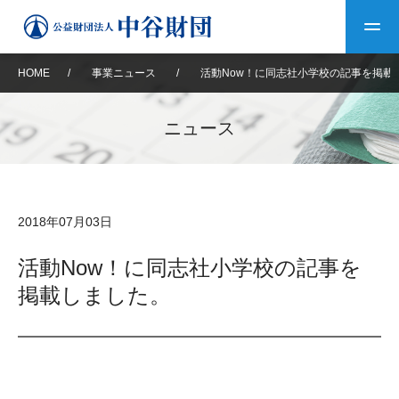
HOME
/
事業ニュース
/
活動Now！に同志社小学校の記事を掲載
トップ
ニュース
中谷財団について
中谷財団について
理事長挨拶
中谷財団事業紹介
2018年07月03日
設立趣意書
中谷財団事業紹介
財団概要
中谷賞
中谷財団動画紹介
活動Now！に同志社小学校の記事を
掲載しました。
40年史デジタルブック
沿革
神戸賞
長期大型研究助成
その他情報
中谷財団40年史
研究助成
その他情報
交流助成
個人情報保護に関する
お問い合わせ
40年史別冊
基本方針