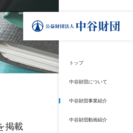
トップ
理事
中谷
個人
基本
中谷財団について
設立
神戸
アク
中谷財団事業紹介
財団
長期
よく
中谷財団動画紹介
沿革
研究
を掲載
サイ