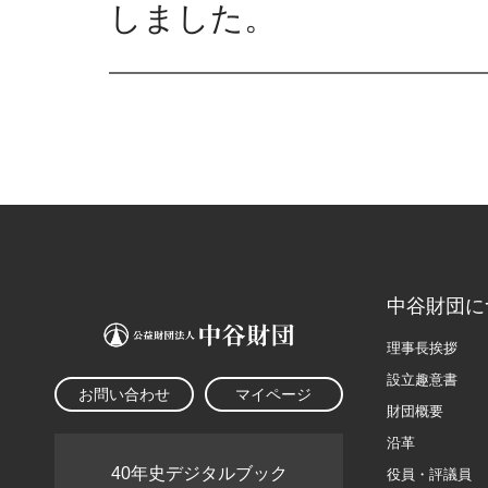
しました。
中谷財団に
理事長挨拶
設立趣意書
お問い合わせ
マイページ
財団概要
沿革
40年史デジタルブック
役員・評議員