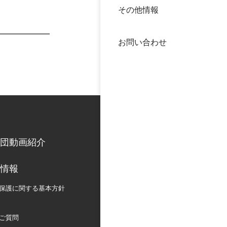
その他情報
40年
交流
中谷
お問い合わせ
大学
国際
役員
科学
公開
次世
団動画紹介
年報
情報
中谷
保護に関する
基本方針
ご質問