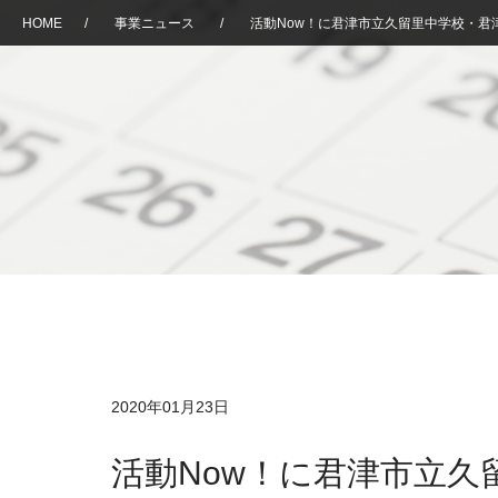
HOME
/
事業ニュース
/
活動Now！に君津市立久留里中学校・君
2020年01月23日
活動Now！に君津市立