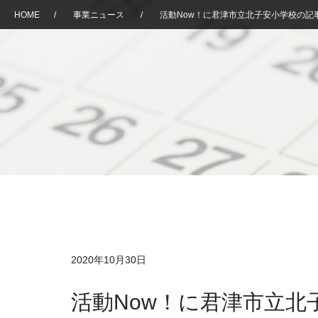
HOME
/
事業ニュース
/
活動Now！に君津市立北子安小学校の記
2020年10月30日
活動Now！に君津市立