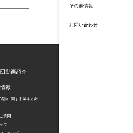
その他情報
40年
交流
中谷
お問い合わせ
大学
国際
役員
科学
公開
次世
団動画紹介
年報
情報
保護に関する
基本方針
中谷
ご質問
ップ