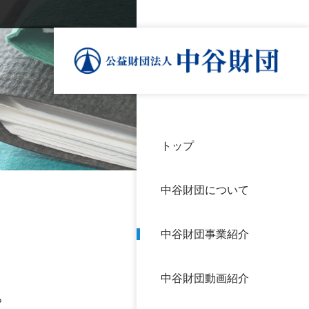
トップ
理事
中谷
個人
基本
中谷財団について
設立
神戸
アク
中谷財団事業紹介
財団
長期
よく
中谷財団動画紹介
沿革
研究
。
サイ