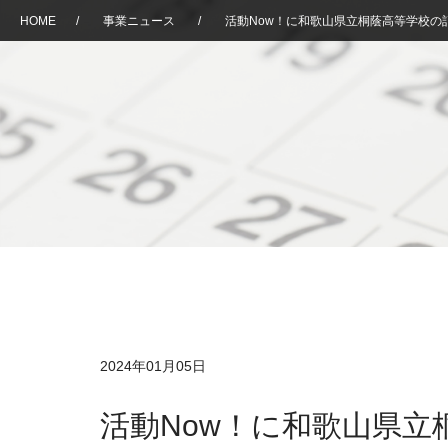
HOME
/
事業ニュース
/
活動Now！に和歌山県立桐蔭高等学校の
2024年01月05日
活動Now！に和歌山県