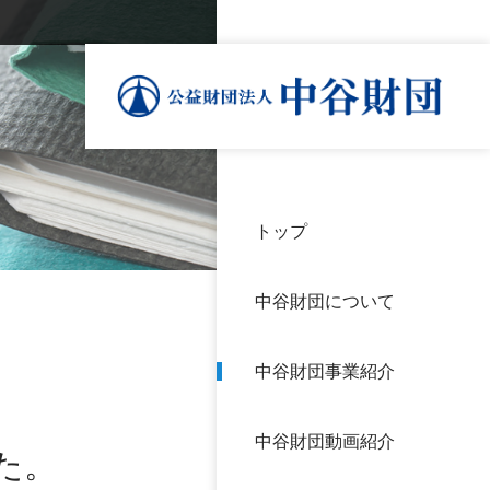
トップ
理事
中谷
個人
基本
中谷財団について
設立
神戸
アク
中谷財団事業紹介
財団
長期
よく
中谷財団動画紹介
沿革
研究
た。
サイ