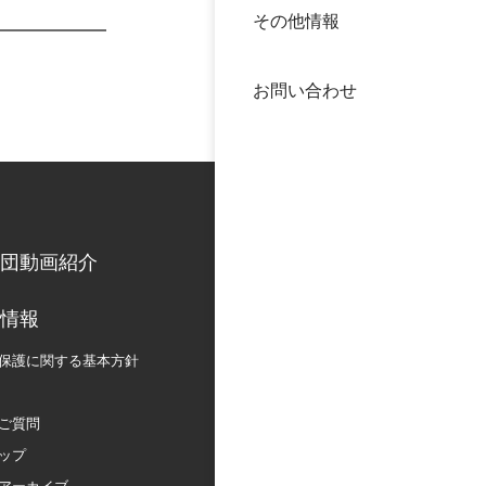
その他情報
40年
交流
中谷
お問い合わせ
大学
国際
役員
科学
公開
次世
団動画紹介
年報
情報
保護に関する
基本方針
中谷
ご質問
ップ