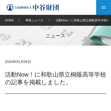
HOME
/
事業ニュース
/
活動Now！に和歌山県立桐蔭高等学校の
トップ
ニュース
中谷財団について
中谷財団について
理事長挨拶
中谷財団事業紹介
2024年01月05日
設立趣意書
中谷財団事業紹介
財団概要
中谷賞
中谷財団動画紹介
活動Now！に和歌山県立桐蔭高等学校
の記事を掲載しました。
40年史デジタルブック
沿革
神戸賞
長期大型研究助成
その他情報
中谷財団40年史
研究助成
その他情報
交流助成
個人情報保護に関する
お問い合わせ
40年史別冊
基本方針