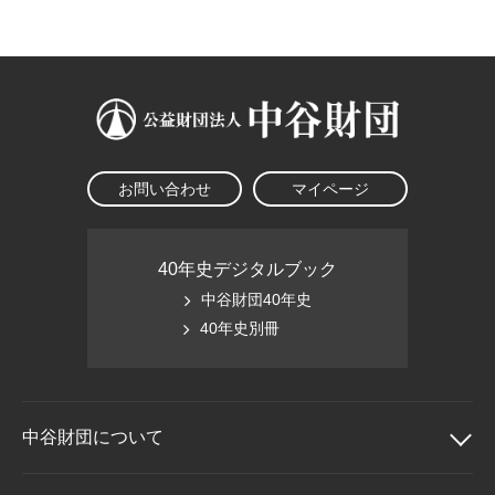
大学院生奨学金
国際学生交流プログラ
役員・評議員
公開情報
アクセス
ム
よくあるご質問
日本語
English
マイページ
年報一覧
中谷財団レポート
科学教育振興助成・
サイトマップ
中谷財団アーカイブ
次世代理系人材育成プ
ログラム助成
お問い合わせ
マイページ
40年史デジタルブック
中谷財団40年史
40年史別冊
中谷財団に
ついて