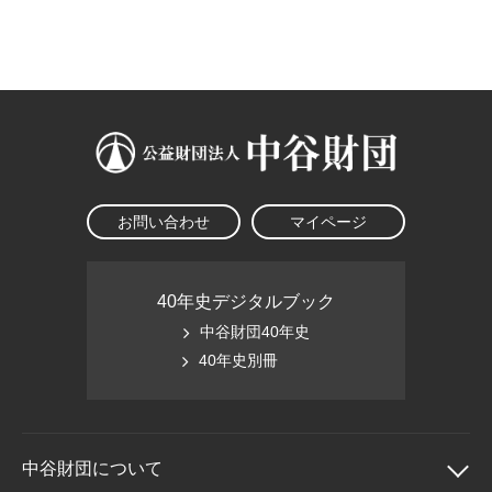
大学院生奨学金
国際学生交流プログラ
役員・評議員
公開情報
アクセス
ム
よくあるご質問
日本語
English
マイページ
年報一覧
中谷財団レポート
科学教育振興助成・
サイトマップ
中谷財団アーカイブ
次世代理系人材育成プ
ログラム助成
お問い合わせ
マイページ
40年史デジタルブック
中谷財団40年史
40年史別冊
中谷財団に
ついて