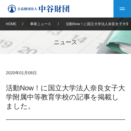
HOME
/
事業ニュース
/
活動Now！に国立大学法人奈良女子大学
トップ
ニュース
中谷財団について
中谷財団について
理事長挨拶
中谷財団事業紹介
2020年01月08日
設立趣意書
中谷財団事業紹介
財団概要
中谷賞
中谷財団動画紹介
活動Now！に国立大学法人奈良女子大
学附属中等教育学校の記事を掲載し
40年史デジタルブック
沿革
神戸賞
長期大型研究助成
その他情報
ました。
中谷財団40年史
研究助成
その他情報
交流助成
個人情報保護に関する
お問い合わせ
40年史別冊
基本方針