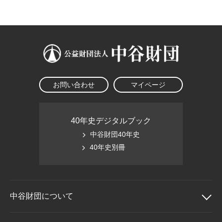
大学院生奨学金
国際学生交流プログラ
役員・評議員
公開情報
アクセス
ム
よくあるご質問
日本語
English
マイページ
年報一覧
中谷財団レポート
科学教育振興助成・
サイトマップ
中谷財団アーカイブ
次世代理系人材育成プ
ログラム助成
お問い合わせ
マイページ
40年史デジタルブック
中谷財団40年史
40年史別冊
中谷財団に
ついて