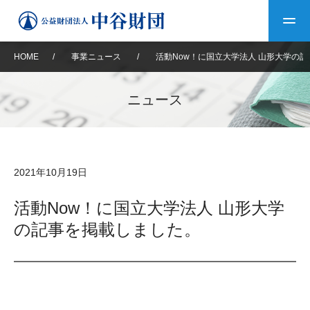
HOME
/
事業ニュース
/
活動Now！に国立大学法人 山形大学の
トップ
ニュース
中谷財団について
中谷財団について
理事長挨拶
中谷財団事業紹介
2021年10月19日
設立趣意書
中谷財団事業紹介
財団概要
中谷賞
中谷財団動画紹介
活動Now！に国立大学法人 山形大学
の記事を掲載しました。
40年史デジタルブック
沿革
神戸賞
長期大型研究助成
その他情報
中谷財団40年史
研究助成
その他情報
交流助成
個人情報保護に関する
お問い合わせ
40年史別冊
基本方針