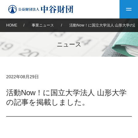
HOME
/
事業ニュース
/
活動Now！に国立大学法人 山形大学の
トップ
ニュース
中谷財団について
中谷財団について
理事長挨拶
中谷財団事業紹介
2022年08月29日
設立趣意書
中谷財団事業紹介
財団概要
中谷賞
中谷財団動画紹介
活動Now！に国立大学法人 山形大学
の記事を掲載しました。
40年史デジタルブック
沿革
神戸賞
長期大型研究助成
その他情報
中谷財団40年史
研究助成
その他情報
交流助成
個人情報保護に関する
お問い合わせ
40年史別冊
基本方針