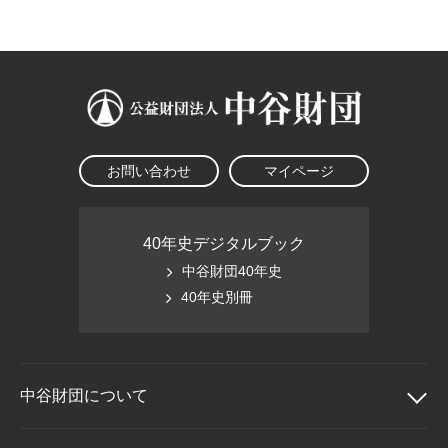
大学院生奨学金
国際学生交流プログラ
役員・評議員
公開情報
アクセス
ム
よくあるご質問
日本語
English
マイページ
年報一覧
中谷財団レポート
科学教育振興助成・
サイトマップ
中谷財団アーカイブ
次世代理系人材育成プ
ログラム助成
お問い合わせ
マイページ
40年史デジタルブック
中谷財団40年史
40年史別冊
中谷財団に
ついて