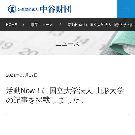
HOME
/
事業ニュース
/
活動Now！に国立大学法人 山形大学の
トップ
ニュース
中谷財団について
中谷財団について
理事長挨拶
中谷財団事業紹介
2021年09月17日
設立趣意書
中谷財団事業紹介
財団概要
中谷賞
中谷財団動画紹介
活動Now！に国立大学法人 山形大学
の記事を掲載しました。
40年史デジタルブック
沿革
神戸賞
長期大型研究助成
その他情報
中谷財団40年史
研究助成
その他情報
交流助成
個人情報保護に関する
お問い合わせ
40年史別冊
基本方針