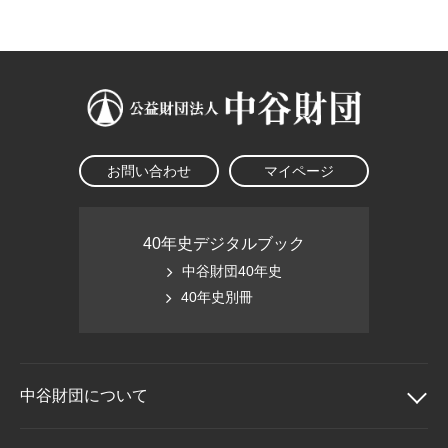
大学院生奨学金
国際学生交流プログラ
役員・評議員
公開情報
アクセス
ム
よくあるご質問
日本語
English
マイページ
年報一覧
中谷財団レポート
科学教育振興助成・
サイトマップ
中谷財団アーカイブ
次世代理系人材育成プ
ログラム助成
お問い合わせ
マイページ
40年史デジタルブック
中谷財団40年史
40年史別冊
中谷財団に
ついて