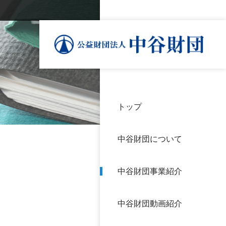
トップ
理事
中谷
個人
基本
中谷財団について
設立
神戸
アク
中谷財団事業紹介
財団
長期
よく
中谷財団動画紹介
沿革
研究
サイ