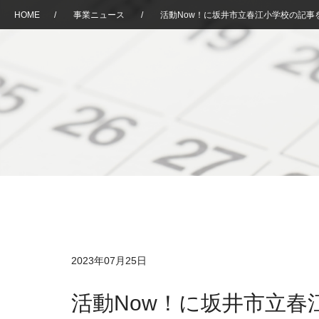
HOME
/
事業ニュース
/
活動Now！に坂井市立春江小学校の記事
2023年07月25日
活動Now！に坂井市立