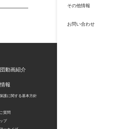
その他情報
40年
交流
中谷
お問い合わせ
大学
国際
役員
科学
公開
次世
団動画紹介
年報
情報
保護に関する
基本方針
中谷
ご質問
ップ