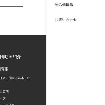
その他情報
40年
交流
中谷
お問い合わせ
大学
国際
役員
科学
公開
次世
団動画紹介
年報
情報
保護に関する
基本方針
中谷
ご質問
ップ