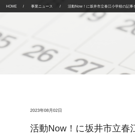
HOME
/
事業ニュース
/
活動Now！に坂井市立春江小学校の記事
2023年08月02日
活動Now！に坂井市立