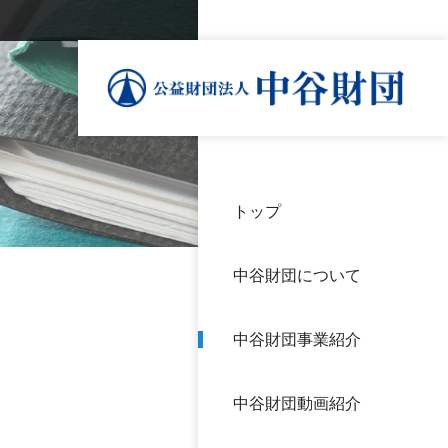
トップ
理事
中谷
個人
基本
中谷財団について
設立
神戸
アク
中谷財団事業紹介
財団
長期
よく
中谷財団動画紹介
沿革
研究
サイ