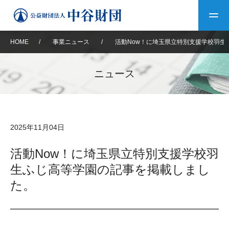
HOME
/
事業ニュース
/
活動Now！に埼玉県立特別支援学校羽生
トップ
ニュース
中谷財団について
中谷財団について
理事長挨拶
中谷財団事業紹介
2025年11月04日
設立趣意書
中谷財団事業紹介
財団概要
中谷賞
中谷財団動画紹介
活動Now！に埼玉県立特別支援学校羽
生ふじ高等学園の記事を掲載しまし
40年史デジタルブック
沿革
神戸賞
長期大型研究助成
その他情報
た。
中谷財団40年史
研究助成
その他情報
交流助成
個人情報保護に関する
お問い合わせ
40年史別冊
基本方針