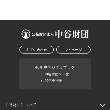
大学院生奨学金
国際学生交流プログラ
役員・評議員
公開情報
アクセス
ム
よくあるご質問
日本語
English
マイページ
年報一覧
中谷財団レポート
科学教育振興助成・
サイトマップ
中谷財団アーカイブ
次世代理系人材育成プ
ログラム助成
お問い合わせ
マイページ
40年史デジタルブック
中谷財団40年史
40年史別冊
中谷財団に
ついて