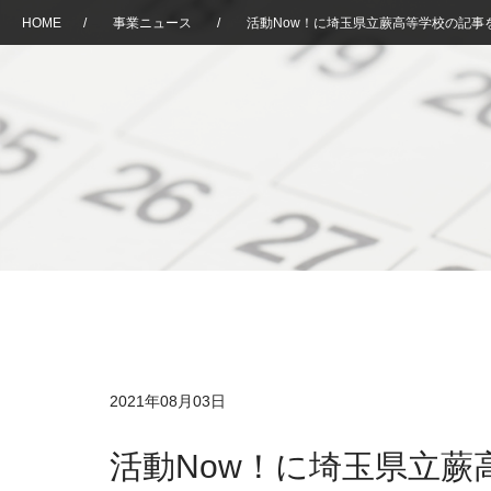
HOME
/
事業ニュース
/
活動Now！に埼玉県立蕨高等学校の記事
2021年08月03日
活動Now！に埼玉県立