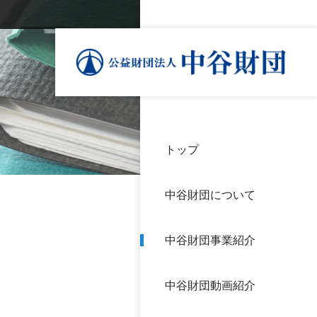
トップ
理事
中谷
個人
基本
中谷財団について
設立
神戸
アク
中谷財団事業紹介
財団
長期
よく
中谷財団動画紹介
沿革
研究
サイ