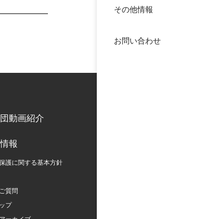
その他情報
40年
交流
中谷
お問い合わせ
大学
国際
役員
科学
公開
次世
団動画紹介
年報
情報
保護に関する
基本方針
中谷
ご質問
ップ